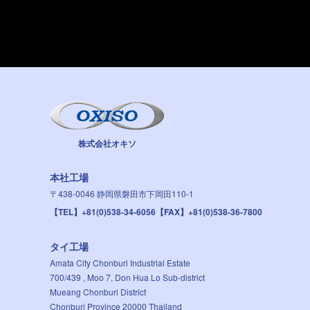
株式会社オキソ
本社工場
〒438-0046
静岡県磐田市下岡田110-1
【TEL】+81(0)538-34-6056
【FAX】+81(0)538-36-7800
タイ工場
Amata City Chonburi Industrial Estate
700/439 , Moo 7, Don Hua Lo Sub-district
Mueang Chonburi District
Chonburi Province 20000 Thailand