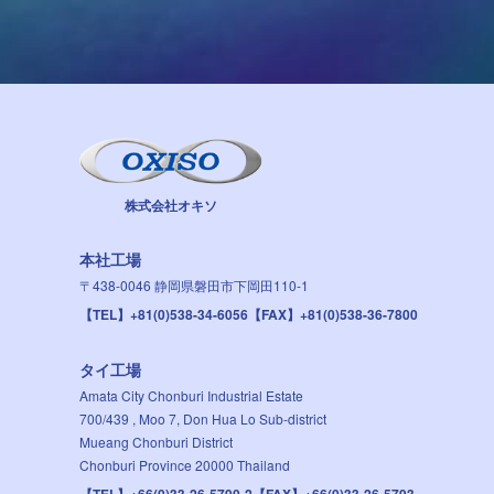
株式会社オキソ
本社工場
〒438-0046
静岡県磐田市下岡田110-1
【TEL】+81(0)538-34-6056
【FAX】+81(0)538-36-7800
タイ工場
Amata City Chonburi Industrial Estate
700/439 , Moo 7, Don Hua Lo Sub-district
Mueang Chonburi District
Chonburi Province 20000 Thailand