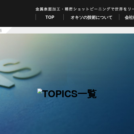
TOP
オキソの技術について
会社
術