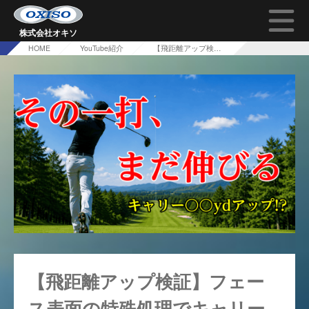
株式会社オキソ
HOME
YouTube紹介
【飛距離アップ検証】フェース表面の特殊処理でキャリーはどこまで伸びる？
TOP
オキソの技術について
会社概要
採用情報
問い合わせ
【飛距離アップ検証】フェー
ス表面の特殊処理でキャリー