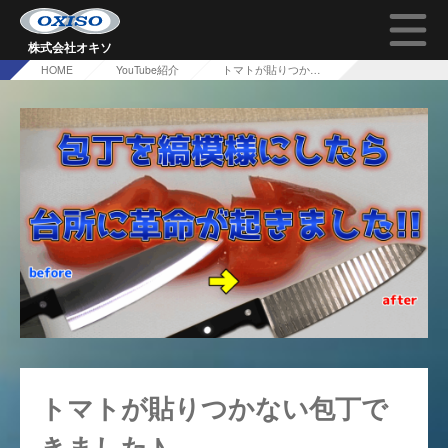
株式会社オキソ
HOME
YouTube紹介
トマトが貼りつかない包丁できました♪
TOP
オキソの技術について
会社概要
採用情報
問い合わせ
トマトが貼りつかない包丁で
きました♪