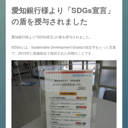
愛知銀行様より「SDGs宣言」
の盾を授与されました
愛知銀行様より｢SDGs宣言｣の盾を授与されました。
SDGsとは、Sustainable Development Goalsの頭文字をとった言葉
で、2015年に国連総会で採択された目標のことです。