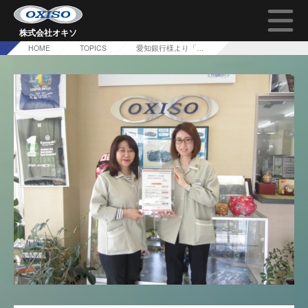
株式会社オキソ
HOME
TOPICS
愛知銀行様より「SDGs宣言」の盾を授与されました
TOP
オキソの技術について
会社概要
採用情報
問い合わせ