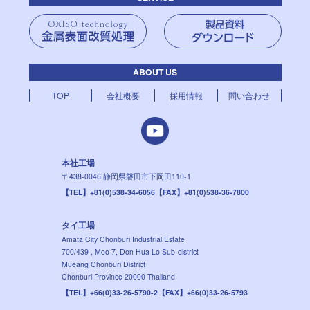
ABOUT US
TOP
会社概要
採用情報
問い合わせ
本社工場
〒438-0046
静岡県磐田市下岡田110-1
【TEL】+81(0)538-34-6056
【FAX】+81(0)538-36-7800
タイ工場
Amata City Chonburi Industrial Estate
700/439 , Moo 7, Don Hua Lo Sub-district
Mueang Chonburi District
Chonburi Province 20000 Thailand
【TEL】+66(0)33-26-5790-2
【FAX】+66(0)33-26-5793