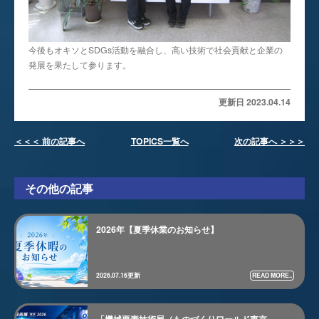
今後もオキソとSDGs活動を融合し、高い技術で社会貢献と企業の
発展を果たして参ります。
更新日 2023.04.14
＜＜＜ 前の記事へ
TOPICS一覧へ
次の記事へ ＞＞＞
その他の記事
2026年【夏季休業のお知らせ】
READ MORE..
2026.07.16更新