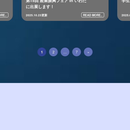
第15回 産業振興フェア in いわた
学生
に出展します！
RE..
READ MORE..
2025.10.23更新
2025
1
2
…
7
»