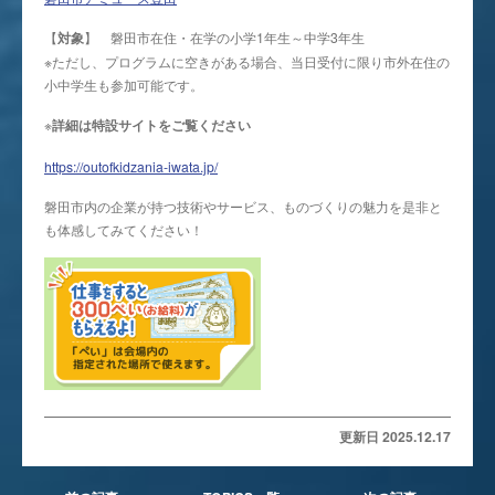
【
対象
】 磐田市在住・在学の小学1年生～中学3年生
※ただし、プログラムに空きがある場合、当日受付に限り市外在住の
小中学生も参加可能です。
※
詳細は特設サイトをご覧ください
https://outofkidzania-iwata.jp/
磐田市内の企業が持つ技術やサービス、ものづくりの魅力を是非と
も体感してみてください！
更新日 2025.12.17