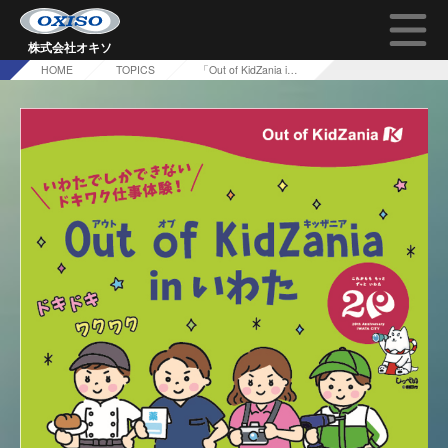
株式会社オキソ
HOME
TOPICS
「Out of KidZania in いわた」 開催のお知らせ♪
TOP
オキソの技術について
会社概要
採用情報
問い合わせ