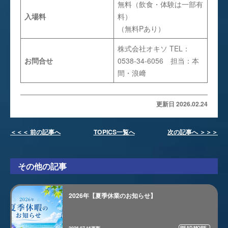
無料（飲食・体験は一部有
入場料
料）
（無料Pあり）
株式会社オキソ TEL：
お問合せ
0538-34-6056 担当：本
間・浪﨑
更新日 2026.02.24
＜＜＜ 前の記事へ
TOPICS一覧へ
次の記事へ ＞＞＞
その他の記事
2026年【夏季休業のお知らせ】
READ MORE..