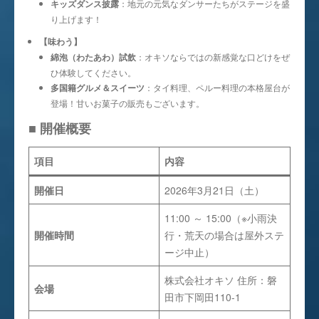
キッズダンス披露
：地元の元気なダンサーたちがステージを盛
り上げます！
【味わう】
綿泡（わたあわ）試飲
：オキソならではの新感覚な口どけをぜ
ひ体験してください。
多国籍グルメ＆スイーツ
：タイ料理、ペルー料理の本格屋台が
登場！甘いお菓子の販売もございます。
■ 開催概要
項目
内容
開催日
2026年3月21日（土）
11:00 ～ 15:00（※小雨決
開催時間
行・荒天の場合は屋外ステ
ージ中止）
株式会社オキソ 住所：磐
会場
田市下岡田110-1