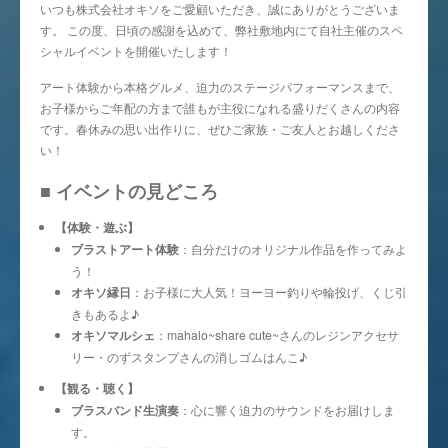
いつも株式会社オキソをご愛顧いただき、誠にありがとうございま
す。 この度、日頃の感謝を込めて、弊社敷地内にて自社主催のスペ
シャルイベントを開催いたします！
アート体験から本格グルメ、迫力のステージパフォーマンスまで、
お子様からご年配の方まで誰もが主役になれる盛りだくさんの内容
です。春休みの思い出作りに、ぜひご家族・ご友人とお越しくださ
い！
■ イベントの見どころ
【体験・遊ぶ】
ブラストアート体験
：自分だけのオリジナル作品を作ってみよ
う！
オキソ縁日
：お子様に大人気！ヨーヨー釣りや輪投げ、くじ引
きもあるよ♪
オキソマルシェ
：mahalo~share cute~さんのレジンアクセサ
リー・のずスタンプさんの消しゴムはんこ♪
【観る・聴く】
ブラスバンド生演奏
：心に響く迫力のサウンドをお届けしま
す。