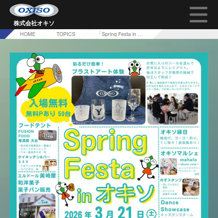
株式会社オキソ
HOME
TOPICS
「Spring Festa in オキソ」開催のお知らせ♪
TOP
オキソの技術について
会社概要
採用情報
問い合わせ