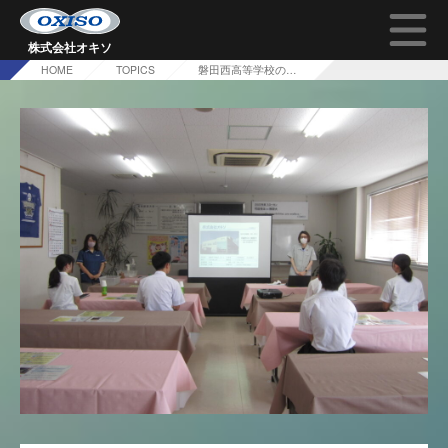
株式会社オキソ
HOME
TOPICS
磐田西高等学校の学生さんが来社しました！
TOP
オキソの技術について
会社概要
採用情報
問い合わせ